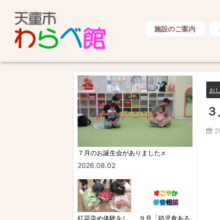
施設のご案内
お
３
2
７月のお誕生会がありました♬
2026.08.02
紅花染め体験をし
９月「幼児食ある