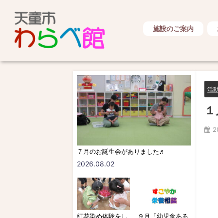
施設のご案内
活
１
2
７月のお誕生会がありました♬
2026.08.02
紅花染め体験をし
９月「幼児食ある